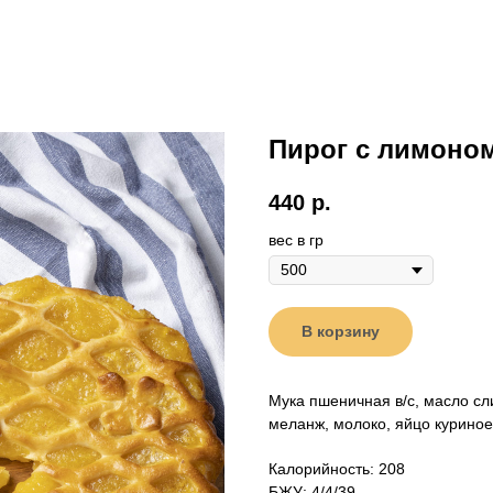
Пирог с лимоно
440
р.
вес в гр
В корзину
Мука пшеничная в/с, масло сл
меланж, молоко, яйцо куриное
Калорийность: 208
БЖУ: 4/4/39