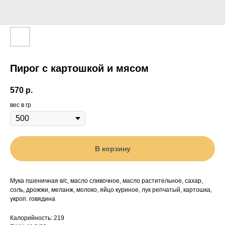
Пирог с картошкой и мясом
570
р.
вес в гр
В корзину
Мука пшеничная в/с, масло сливочное, масло растительное, сахар,
соль, дрожжи, меланж, молоко, яйцо куриное, лук репчатый, картошка,
укроп. говядина
Калорийность: 219