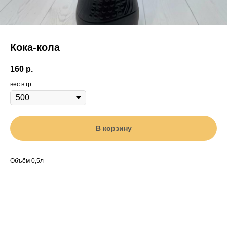
Кока-кола
160
р.
вес в гр
В корзину
Объём 0,5л