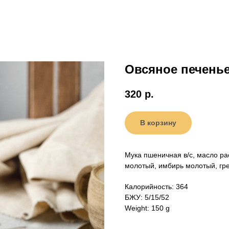
Овсяное печень
320
р.
В корзину
Мука пшеничная в/с, масло рас
молотый, имбирь молотый, гре
Калорийность: 364
БЖУ: 5/15/52
Weight: 150 g