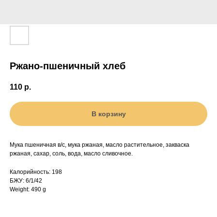
Ржано-пшеничный хлеб
110
р.
В корзину
Мука пшеничная в/с, мука ржаная, масло растительное, закваска
ржаная, сахар, соль, вода, масло сливочное.
Калорийность: 198
БЖУ: 6/1/42
Weight: 490 g