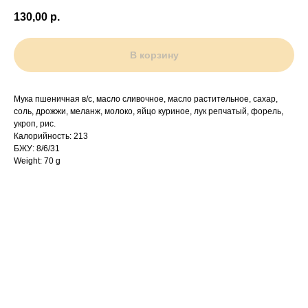
130,00
р.
В корзину
Мука пшеничная в/с, масло сливочное, масло растительное, сахар,
соль, дрожжи, меланж, молоко, яйцо куриное, лук репчатый, форель,
укроп, рис.
Калорийность: 213
БЖУ: 8/6/31
Weight: 70 g